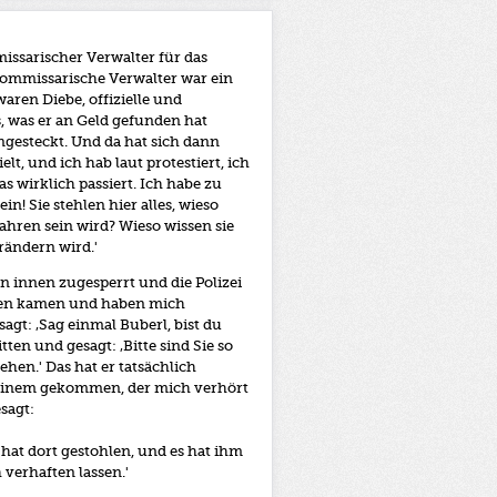
issarischer Verwalter für das
ommissarische Verwalter war ein
aren Diebe, offizielle und
es, was er an Geld gefunden hat
ingesteckt. Und da hat sich dann
lt, und ich hab laut protestiert, ich
s wirklich passiert. Ich habe zu
in! Sie stehlen hier alles, wieso
Jahren sein wird? Wieso wissen sie
rändern wird.'
n innen zugesperrt und die Polizei
isten kamen und haben mich
gt: ‚Sag einmal Buberl, bist du
ten und gesagt: ‚Bitte sind Sie so
ehen.' Das hat er tatsächlich
u einem gekommen, der mich verhört
sagt:
 hat dort gestohlen, und es hat ihm
 verhaften lassen.'