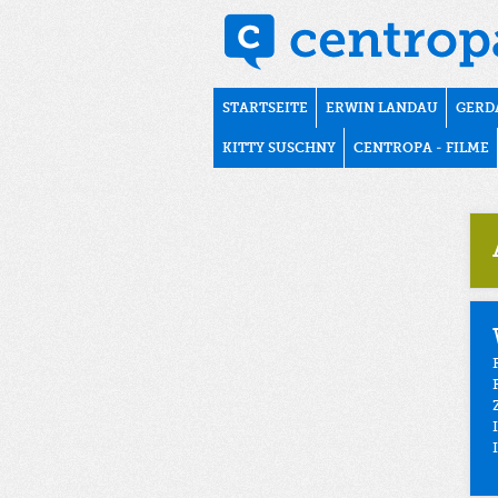
Direkt zum Inhalt
november1938
Hauptmenü
STARTSEITE
ERWIN LANDAU
GERD
KITTY SUSCHNY
CENTROPA - FILME