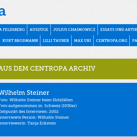
A FELDSBERG
AUSZÜGE
JULIUS CHAIMOWICZ
ESSAYS UND ARTI
KURT BRODMANN
LILLI TAUBER
MAX URI
CENTROPA.ORG
P
AUS DEM CENTROPA ARCHIV
Wilhelm Steiner
Foto: Wilhelm Steiner beim Holzfällen
Foto aufgenommen in: Schweiz (1930er)
Zeitpunkt des Interviews: 2002
Interviewte Person: Wilhelm Steiner
Interviewerin: Tanja Eckstein