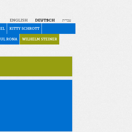
ENGLISH
DEUTSCH
עברית
KEL
KITTY SCHROTT
AUL RONA
WILHELM STEINER