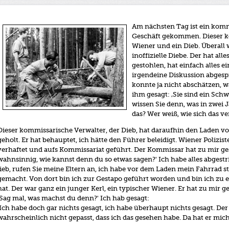
Am nächsten Tag ist ein komm
Geschäft gekommen. Dieser k
Wiener und ein Dieb. Überall w
inoffizielle Diebe. Der hat all
gestohlen, hat einfach alles e
irgendeine Diskussion abgespie
konnte ja nicht abschätzen, wa
ihm gesagt: ‚Sie sind ein Schwe
wissen Sie denn, was in zwei 
das? Wer weiß, wie sich das ve
Dieser kommissarische Verwalter, der Dieb, hat daraufhin den Laden vo
geholt. Er hat behauptet, ich hätte den Führer beleidigt. Wiener Poliz
verhaftet und aufs Kommissariat geführt. Der Kommissar hat zu mir gesa
wahnsinnig, wie kannst denn du so etwas sagen?' Ich habe alles abgestrit
lieb, rufen Sie meine Eltern an, ich habe vor dem Laden mein Fahrrad st
gemacht. Von dort bin ich zur Gestapo geführt worden und bin ich z
hat. Der war ganz ein junger Kerl, ein typischer Wiener. Er hat zu mir ge
‚Sag mal, was machst du denn?' Ich hab gesagt:
‚Ich habe doch gar nichts gesagt, ich habe überhaupt nichts gesagt. Der
wahrscheinlich nicht gepasst, dass ich das gesehen habe. Da hat er mich